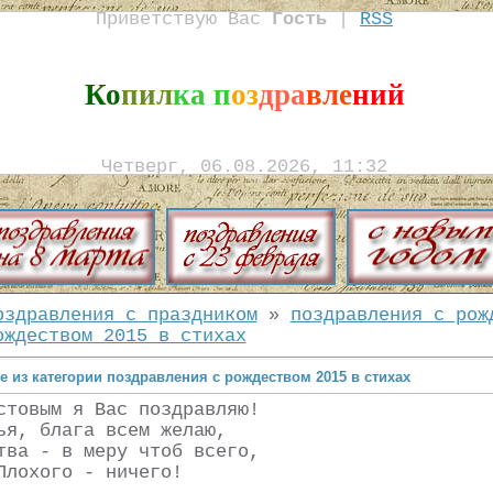
Приветствую Вас
Гость
|
RSS
Ко
пил
ка п
оз
дра
вле
ний
Четверг, 06.08.2026, 11:32
оздравления с праздником
»
поздравления с рож
ождеством 2015 в стихах
 из категории поздравления с рождеством 2015 в стихах
стовым я Вас поздравляю!
ья, блага всем желаю,
тва - в меру чтоб всего,
Плохого - ничего!