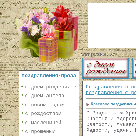
Загрузка...
поздравления-проза
с днем рождения
Поздравления
»
п
поздравления с р
с днем ангела
Красивое поздравление
с новым годом
С Рождеством Хри
с рождеством
Счастья и здоров
с масленицей
Святости, лукавс
Радости, удачи. 
с прощеным