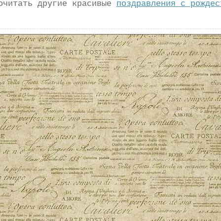
очитать другие красивые
поздравления с рождес