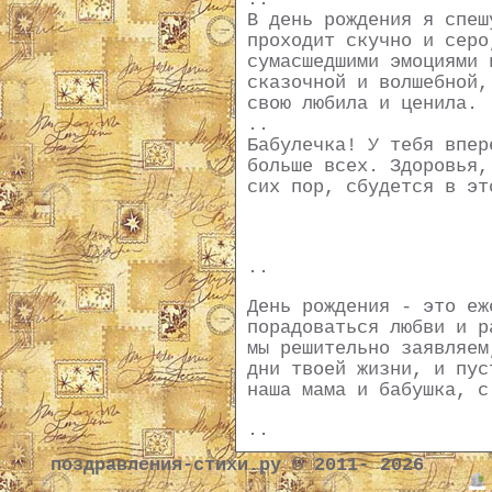
В день рождения я спеш
проходит скучно и серо
сумасшедшими эмоциями 
сказочной и волшебной,
свою любила и ценила.
..
Бабулечка! У тебя впер
больше всех. Здоровья,
сих пор, сбудется в эт
..
День рождения - это еж
порадоваться любви и р
мы решительно заявляем
дни твоей жизни, и пус
наша мама и бабушка, с
..
поздравления-стихи.ру © 2011- 2026