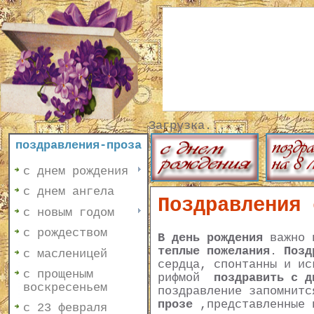
Загрузка...
поздравления-проза
с днем рождения
с днем ангела
Поздравления 
с новым годом
с рождеством
В день рождения
важно н
теплые пожелания
.
Позд
с масленицей
сердца, спонтанны и ис
с прощеным
рифмой
поздравить с д
воскресеньем
поздравление запомнитс
прозе
,представленные 
с 23 февраля