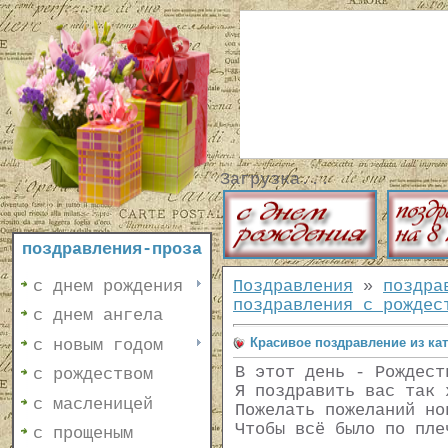
Загрузка...
поздравления-проза
с днем рождения
Поздравления
»
поздра
поздравления с рождес
с днем ангела
Красивое поздравление из кат
с новым годом
В этот день - Рождест
с рождеством
Я поздравить вас так 
с масленицей
Пожелать пожеланий но
Чтобы всё было по пле
с прощеным