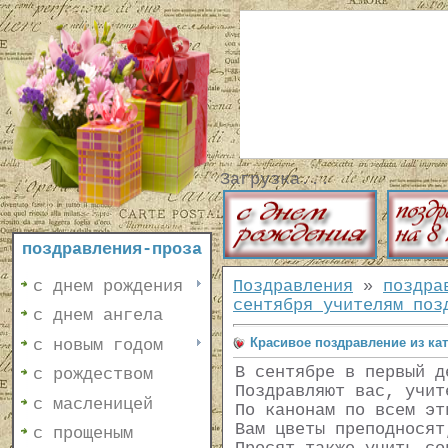
Загрузка...
поздравления-проза
с днем рождения
Поздравления
»
поздра
сентября учителям поз
с днем ангела
Красивое поздравление из ка
с новым годом
В сентябре в первый д
с рождеством
Поздравляют вас, учит
с масленицей
По канонам по всем эт
Вам цветы преподносят
с прощеным