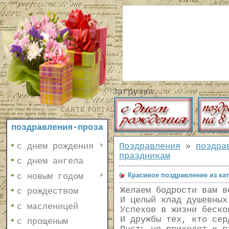
Загрузка...
поздравления-проза
с днем рождения
Поздравления
»
поздра
праздникам
с днем ангела
Красивое поздравление из ка
с новым годом
Желаем бодрости вам в
с рождеством
И целый клад душевных
с масленицей
Успехов в жизни беско
И дружбы тех, кто сер
с прощеным