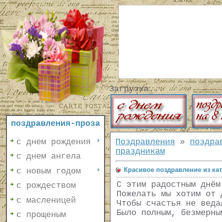
Загрузка...
поздравления-проза
с днем рождения
Поздравления
»
поздра
праздникам
с днем ангела
Красивое поздравление из ка
с новым годом
С этим радостным днём
с рождеством
Пожелать мы хотим от 
с масленицей
Чтобы счастья не веда
Было полным, безмерны
с прощеным