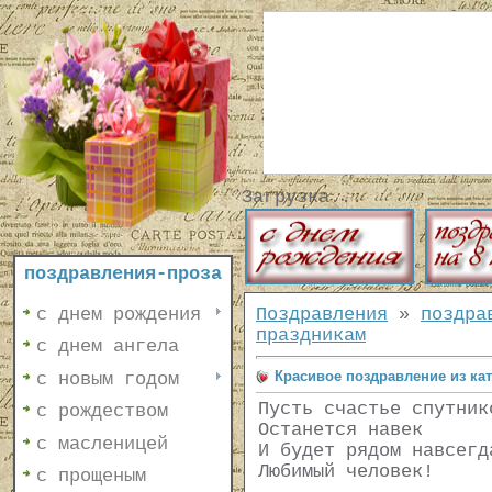
Загрузка...
поздравления-проза
с днем рождения
Поздравления
»
поздра
праздникам
с днем ангела
Красивое поздравление из ка
с новым годом
Пусть счастье спутник
с рождеством
Останется навек
с масленицей
И будет рядом навсегд
Любимый человек!
с прощеным