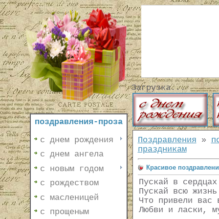
Загрузка...
поздравления-проза
с днем рождения
Поздравления
»
п
праздникам
с днем ангела
Красивое поздравлени
с новым годом
Пускай в сердцах
с рождеством
Пускай всю жизнь
с масленицей
Что привели вас 
Любви и ласки, м
с прощеным