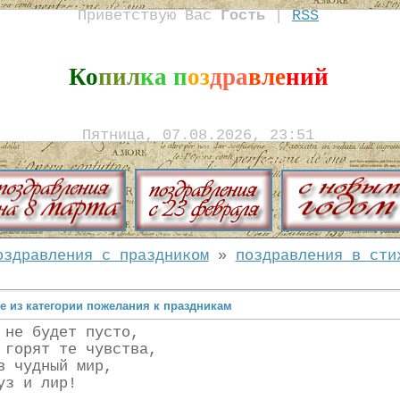
Приветствую Вас
Гость
|
RSS
Ко
пил
ка п
оз
дра
вле
ний
Пятница, 07.08.2026, 23:51
оздравления с праздником
»
поздравления в сти
е из категории пожелания к праздникам
 не будет пусто,
 горят те чувства,
в чудный мир,
уз и лир!