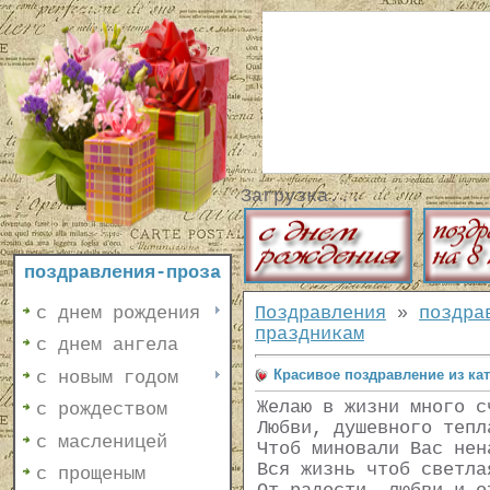
Загрузка...
поздравления-проза
с днем рождения
Поздравления
»
поздра
праздникам
с днем ангела
Красивое поздравление из ка
с новым годом
Желаю в жизни много с
с рождеством
Любви, душевного тепл
с масленицей
Чтоб миновали Вас нен
Вся жизнь чтоб светла
с прощеным