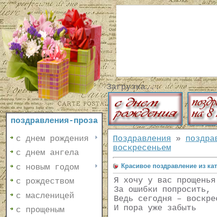
Загрузка...
поздравления-проза
с днем рождения
Поздравления
»
поздра
воскресеньем
с днем ангела
Красивое поздравление из ка
с новым годом
Я хочу у вас прощенья
с рождеством
За ошибки попросить,
с масленицей
Ведь сегодня – воскре
И пора уже забыть
с прощеным