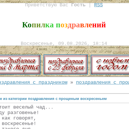
Приветствую Вас
Гость
|
RSS
Ко
пил
ка п
оз
дра
вле
ний
Воскресенье, 09.08.2026, 18:14
оздравления с праздником
»
поздравления с про
е из категории поздравления с прощеным воскресеньем
тоит веселый чад...
ду разговенье!
 как говорят,
 воскресенье!