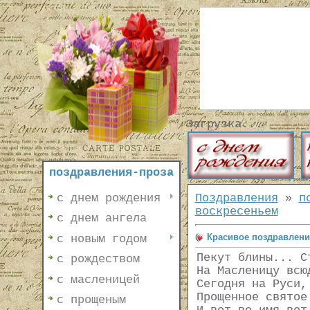
Загрузка...
поздравления-проза
с днем рождения
Поздравления
»
п
воскресеньем
с днем ангела
Красивое поздравлени
с новым годом
Пекут блины... С
с рождеством
На Масленицу всю
с масленицей
Сегодня на Руси,
Прощенное святое
с прощеным