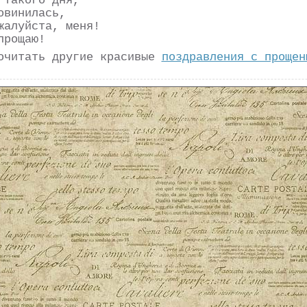
 такого дня,
овинилась,
жалуйста, меня!
прощаю!
очитать другие красивые
поздравления с прощен