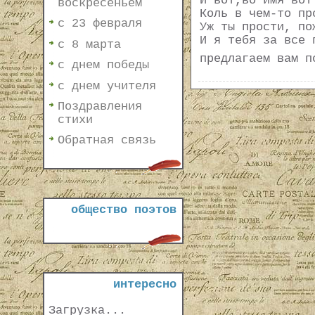
И вот,во имя вот
воскресеньем
Коль в чем-то пр
с 23 февраля
Уж ты прости, по
И я тебя за все 
с 8 марта
предлагаем вам п
с днем победы
с днем учителя
Поздравления
стихи
Обратная связь
общество поэтов
интересно
Загрузка...