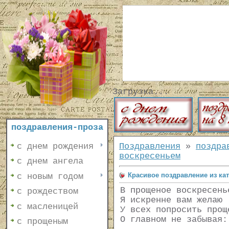
Загрузка...
поздравления-проза
с днем рождения
Поздравления
»
поздра
воскресеньем
с днем ангела
Красивое поздравление из ка
с новым годом
В прощеное воскресень
с рождеством
Я искренне вам желаю
с масленицей
У всех попросить прощ
О главном не забывая:
с прощеным