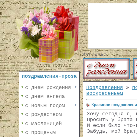
Загрузка...
поздравления-проза
с днем рождения
Поздравления
»
п
воскресеньем
с днем ангела
Красивое поздравлени
с новым годом
Хочу сегодня я, 
с рождеством
Просить у брата 
с масленицей
И если было что-
Забудь, мой брат
с прощеным