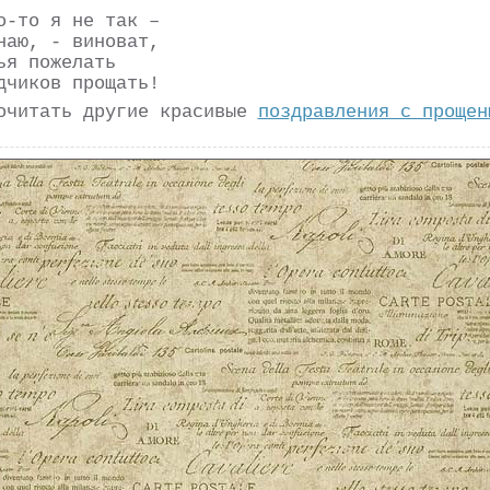
о-то я не так –
наю, - виноват,
ья пожелать
дчиков прощать!
очитать другие красивые
поздравления с прощен