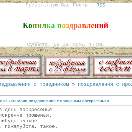
Приветствую Вас
Гость
|
RSS
Ко
пил
ка п
оз
дра
вле
ний
Суббота, 08.08.2026, 17:06
оздравления с праздником
»
поздравления с про
е из категории поздравления с прощеным воскресеньем
в день воскресенья
искренне прощенья.
нибудь плохое –
, пожалуйста, такое.