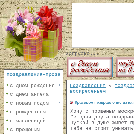
Загрузка...
поздравления-проза
с днем рождения
Поздравления
»
поздра
воскресеньем
с днем ангела
Красивое поздравление из ка
с новым годом
Хочу с прощеным воскр
с рождеством
Сегодня друга поздрав
с масленицей
Пускай в душе живет п
Тебе не стоит унывать
с прощеным