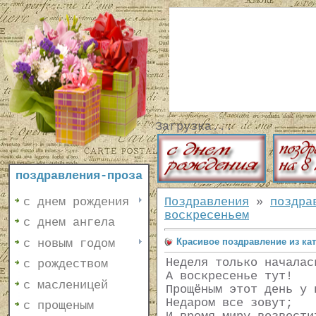
Загрузка...
поздравления-проза
с днем рождения
Поздравления
»
поздра
воскресеньем
с днем ангела
Красивое поздравление из ка
с новым годом
Неделя только началас
с рождеством
А воскресенье тут!
с масленицей
Прощёным этот день у 
Недаром все зовут;
с прощеным