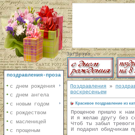
Загрузка...
поздравления-проза
с днем рождения
Поздравления
»
поздра
воскресеньем
с днем ангела
Красивое поздравление из ка
с новым годом
Прощеное пришло к нам
с рождеством
И я желаю другу без с
с масленицей
Чтоб ты забыл тревоги
И подарил обидчикам п
с прощеным