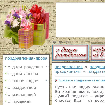
Загрузка...
поздравления-проза
с днем рождения
Поздравления
»
поздра
праздниками
»
поздрав
с днем ангела
Красивое поздравление из ка
с новым годом
Пусть Вас видим очень
с рождеством
Вы хозяин школы всей,
с масленицей
Лучший педагог –
дире
Счастья Вам - от всех
с прощеным