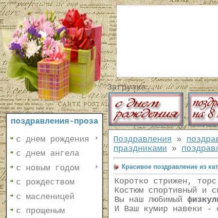
Загрузка...
поздравления-проза
с днем рождения
Поздравления
»
поздра
праздниками
»
поздрав
с днем ангела
Красивое поздравление из ка
с новым годом
Коротко стрижен, торс
с рождеством
Костюм спортивный и с
с масленицей
Вы наш любимый
физкул
И Ваш кумир навеки - 
с прощеным