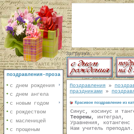
Загрузка...
поздравления-проза
с днем рождения
Поздравления
»
поздра
праздниками
»
поздрав
с днем ангела
Красивое поздравление из ка
с новым годом
Синус, косинус и танг
с рождеством
Теоремы
, интеграл,
с масленицей
Уравнения, котангенс
Нам учитель преподал.
с прощеным