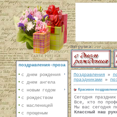
Загрузка...
поздравления-проза
с днем рождения
Поздравления
»
п
праздниками
»
по
с днем ангела
Красивое поздравлени
с новым годом
Сегодня праздник
с рождеством
Все, кто по проф
с масленицей
Мы вас сегодня п
Классный наш рук
с прощеным