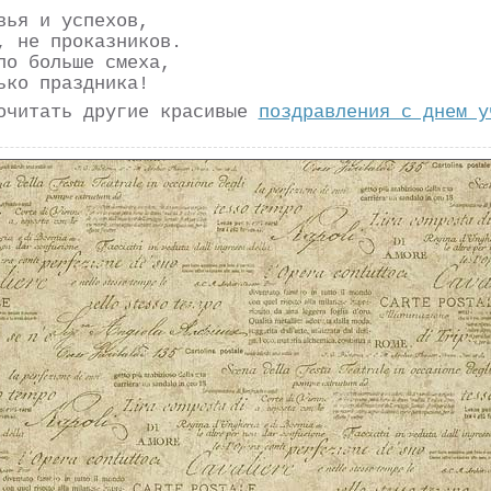
вья и успехов,
, не проказников.
ло больше смеха,
ько праздника!
очитать другие красивые
поздравления с днем у