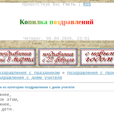
Приветствую Вас
Гость
|
RSS
Ко
пил
ка п
оз
дра
вле
ний
Четверг, 06.08.2026, 23:01
оздравления с праздником
»
поздравления с про
здравления с днем учителя
е из категории поздравления с днем учителя
жнее,
ре этом,
жнее,
 дети.