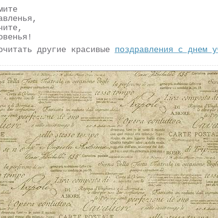
мите
авленья,
чите,
овенья!
очитать другие красивые
поздравления с днем у