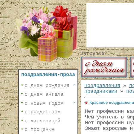
Загрузка...
поздравления-проза
с днем рождения
Поздравления
»
п
праздниками
»
по
с днем ангела
Красивое поздравлени
с новым годом
Нет профессии ва
с рождеством
Чем учитель в ми
с масленицей
Нет профессии ну
Знают взрослые и
с прощеным