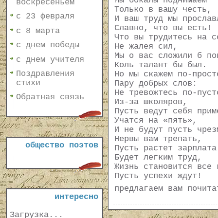
Мы бокалы поднимаем
воскресеньем
Только в вашу честь,
с 23 февраля
И ваш труд мы прослав
Славно, что вы есть!
с 8 марта
Что вы трудитесь на с
с днем победы
Не жалея сил,
Мы о вас сложили б по
с днем учителя
Коль талант бы был.
Поздравления
Но мы скажем по-прост
стихи
Пару добрых слов:
Не тревожтесь по-пуст
Обратная связь
Из-за школяров,
Пусть ведут себя прим
Учатся на «пять»,
И не будут пусть чрез
Нервы вам трепать,
общество поэтов
Пусть растет зарплата
Будет легким труд,
Жизнь становится все 
Пусть успехи ждут!
предлагаем вам почит
интересно
Загрузка...