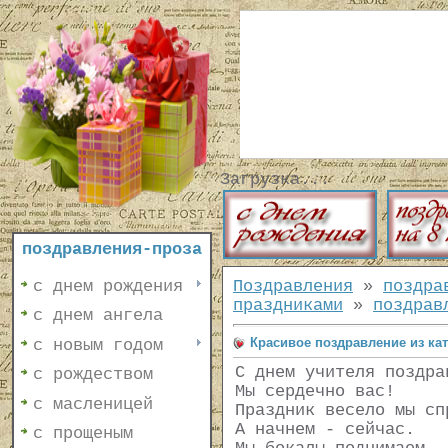
Загрузка...
поздравления-проза
с днем рождения
Поздравления
»
поздра
праздниками
»
поздрав
с днем ангела
Красивое поздравление из ка
с новым годом
С днем учителя поздра
с рождеством
Мы сердечно вас!
с масленицей
Праздник весело мы сп
А начнем - сейчас.
с прощеным