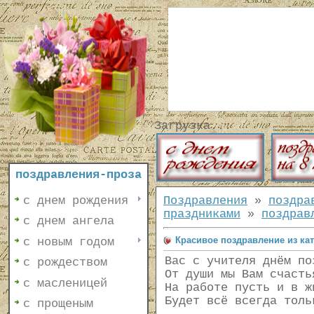
Загрузка...
поздравления-проза
с днем рождения
Поздравления
»
поздра
праздниками
»
поздрав
с днем ангела
Красивое поздравление из ка
с новым годом
Вас с учителя днём по
с рождеством
От души мы Вам счасть
с масленицей
На работе пусть и в ж
Будет всё всегда толь
с прощеным