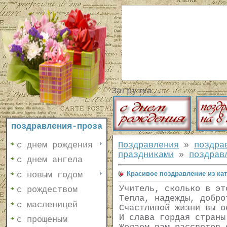
Загрузка...
поздравления-проза
с днем рождения
Поздравления
»
поздра
праздниками
»
поздрав
с днем ангела
Красивое поздравление из ка
с новым годом
Учитель, сколько в эт
с рождеством
Тепла, надежды, добро
с масленицей
Счастливой жизни вы о
И слава гордая страны
с прощеным