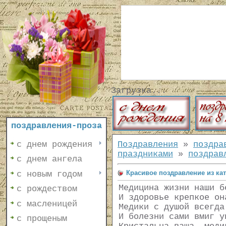
Загрузка...
поздравления-проза
с днем рождения
Поздравления
»
поздра
праздниками
»
поздрав
с днем ангела
Красивое поздравление из ка
с новым годом
Медицина жизни наши б
с рождеством
И здоровье крепкое он
с масленицей
Медики с душой всегда
И болезни сами вмиг у
с прощеным