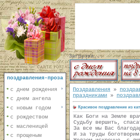
Загрузка...
поздравления-проза
с днем рождения
Поздравления
»
поздра
праздниками
»
поздрав
с днем ангела
Красивое поздравление из ка
с новым годом
Как Боги на Земле вра
с рождеством
Судьбу вершить, спаса
с масленицей
За все мы Вас благода
И за труды боготворим
с прощеным