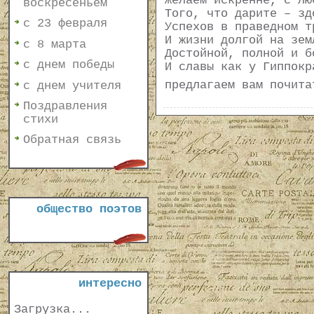
Желаем искренне, с лю
воскресеньем
Того, что дарите – зд
с 23 февраля
Успехов в праведном т
И жизни долгой на зем
с 8 марта
Достойной, полной и б
с днем победы
И славы как у Гиппокр
предлагаем вам почит
с днем учителя
Поздравления
стихи
Обратная связь
общество поэтов
интересно
Загрузка...