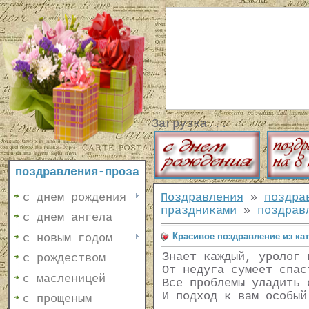
Загрузка...
поздравления-проза
с днем рождения
Поздравления
»
поздра
праздниками
»
поздрав
с днем ангела
Красивое поздравление из ка
с новым годом
Знает каждый, уролог 
с рождеством
От недуга сумеет спас
с масленицей
Все проблемы уладить 
И подход к вам особый
с прощеным