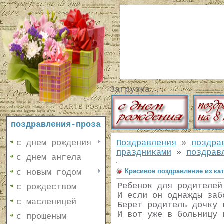
Загрузка...
поздравления-проза
с днем рождения
Поздравления
»
поздра
праздниками
»
поздрав
с днем ангела
Красивое поздравление из ка
с новым годом
Ребенок для родителей
с рождеством
И если он однажды заб
с масленицей
Берет родитель дочку 
И вот уже в больницу 
с прощеным