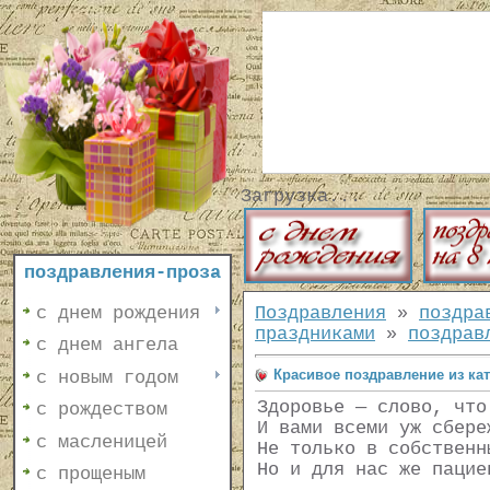
Загрузка...
поздравления-проза
с днем рождения
Поздравления
»
поздра
праздниками
»
поздрав
с днем ангела
Красивое поздравление из ка
с новым годом
Здоровье — слово, что
с рождеством
И вами всеми уж сбере
с масленицей
Не только в собственн
Но и для нас же пацие
с прощеным