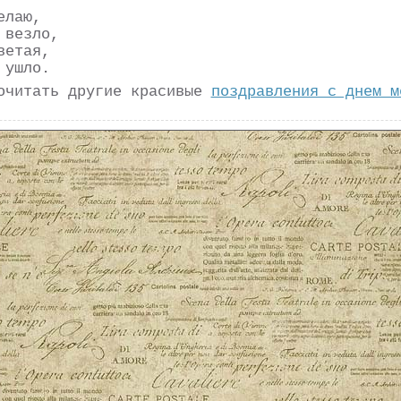
елаю,
 везло,
ветая,
 ушло.
очитать другие красивые
поздравления с днем м