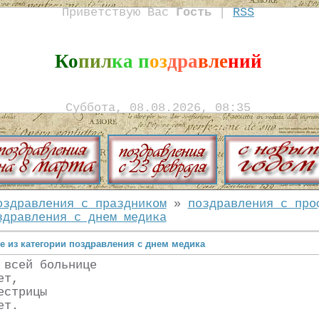
Приветствую Вас
Гость
|
RSS
Ко
пил
ка п
оз
дра
вле
ний
Суббота, 08.08.2026, 08:35
оздравления с праздником
»
поздравления с про
здравления с днем медика
е из категории поздравления с днем медика
 всей больнице
ет,
естрицы
ет.