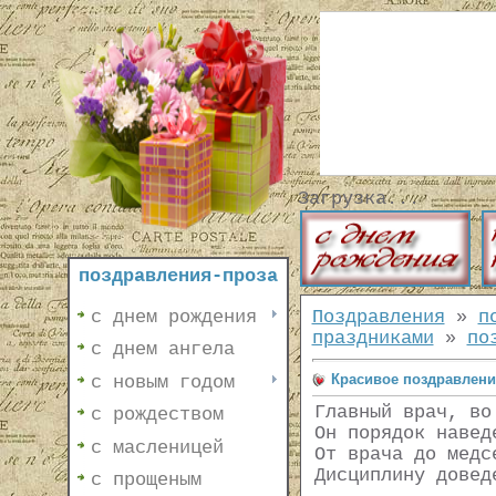
Загрузка...
поздравления-проза
с днем рождения
Поздравления
»
п
праздниками
»
по
с днем ангела
Красивое поздравлени
с новым годом
Главный врач, во
с рождеством
Он порядок навед
с масленицей
От врача до медс
Дисциплину довед
с прощеным