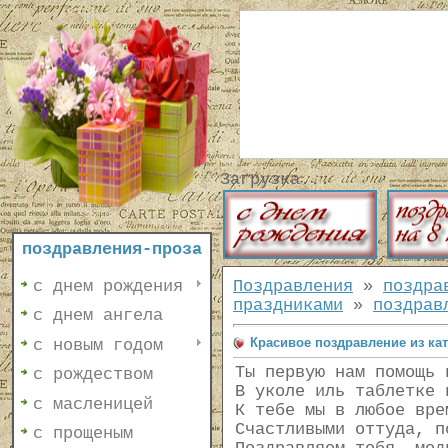
Загрузка...
поздравления-проза
с днем рождения
Поздравления
»
поздра
праздниками
»
поздрав
с днем ангела
Красивое поздравление из ка
с новым годом
Ты первую нам помощь 
с рождеством
В уколе иль таблетке 
с масленицей
К тебе мы в любое вре
Счастливыми оттуда, п
с прощеным