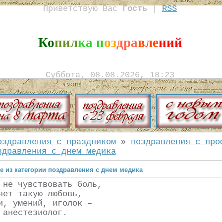
Приветствую Вас
Гость
|
RSS
Ко
пил
ка п
оз
дра
вле
ний
Суббота, 08.08.2026, 18:23
оздравления с праздником
»
поздравления с про
здравления с днем медика
е из категории поздравления с днем медика
 не чувствовать боль,
яет такую любовь,
и, умений, иголок –
 анестезиолог.