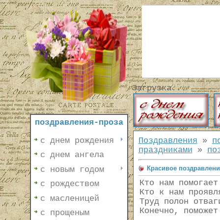
Загрузка...
поздравления-проза
с днем рождения
Поздравления
»
п
праздниками
»
по
с днем ангела
Красивое поздравлени
с новым годом
Кто нам помогает
с рождеством
Кто к нам проявл
с масленицей
Труд полон отваг
Конечно, поможет
с прощеным