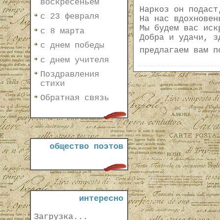
воскресеньем
Наркоз он подаст
с 23 февраля
На нас вдохновен
Мы будем вас иск
с 8 марта
Добра и удачи, з
с днем победы
предлагаем вам п
с днем учителя
Поздравления
стихи
Обратная связь
общество поэтов
интересно
Загрузка...