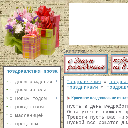
Загрузка...
поздравления-проза
с днем рождения
Поздравления
»
поздра
праздниками
»
поздрав
с днем ангела
Красивое поздравление из ка
с новым годом
Пусть в день медработ
с рождеством
Останутся в прошлом п
с масленицей
Тревоги пусть вас ник
Пускай все решатся ди
с прощеным