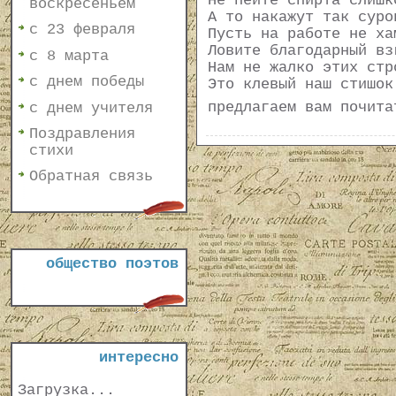
Не пейте спирта слишк
воскресеньем
А то накажут так суро
с 23 февраля
Пусть на работе не ха
Ловите благодарный вз
с 8 марта
Нам не жалко этих стр
с днем победы
Это клевый наш стишок
предлагаем вам почит
с днем учителя
Поздравления
стихи
Обратная связь
общество поэтов
интересно
Загрузка...