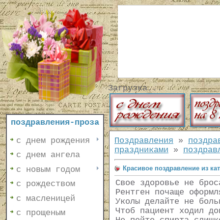
Загрузка...
поздравления-проза
с днем рождения
Поздравления
»
поздра
праздниками
»
поздрав
с днем ангела
Красивое поздравление из ка
с новым годом
Свое здоровье не брос
с рождеством
Рентген почаще оформл
с масленицей
Уколы делайте не боль
Чтоб пациент ходил до
с прощеным