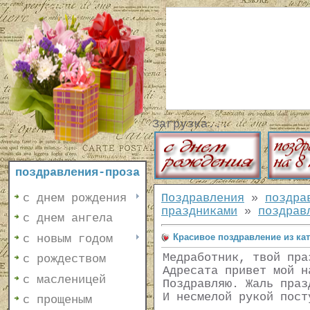
Загрузка...
поздравления-проза
с днем рождения
Поздравления
»
поздра
праздниками
»
поздрав
с днем ангела
Красивое поздравление из ка
с новым годом
Медработник, твой пра
с рождеством
Адресата привет мой н
с масленицей
Поздравляю. Жаль праз
И несмелой рукой пост
с прощеным