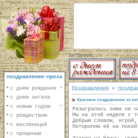
Загрузка...
поздравления-проза
с днем рождения
Поздравления
»
поздра
с днем ангела
Красивое поздравление из ка
с новым годом
Разыгралась зима не н
Мы на этой неделе с т
с рождеством
Добрым словом, игрой,
с масленицей
Поторопим её на покой
с прощеным