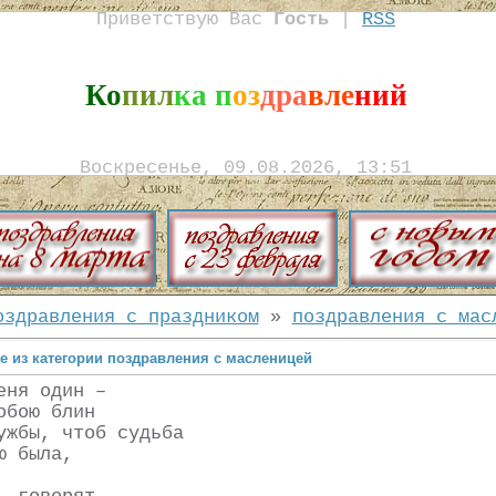
Приветствую Вас
Гость
|
RSS
Ко
пил
ка п
оз
дра
вле
ний
Воскресенье, 09.08.2026, 13:51
оздравления с праздником
»
поздравления с мас
е из категории поздравления с масленицей
еня один –
обою блин
ужбы, чтоб судьба
ю была,