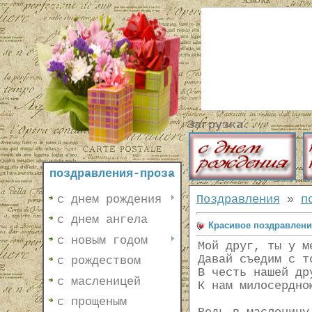
Загрузка...
поздравления-проза
с днем рождения
Поздравления
»
п
с днем ангела
Красивое поздравлени
с новым годом
Мой друг, ты у м
Давай съедим с т
с рождеством
В честь нашей др
с масленицей
К нам милосердно
с прощеным