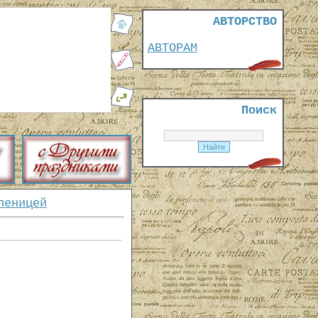
АВТОРСТВО
АВТОРАМ
Поиск
леницей