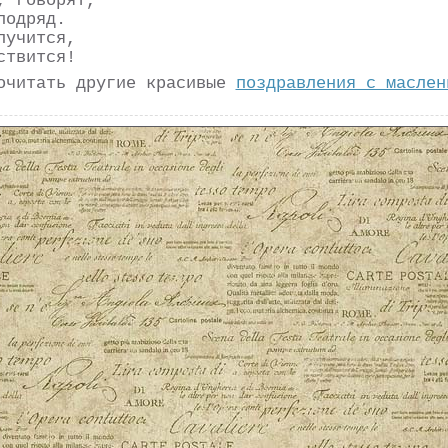
, говорят,
подряд.
лучится,
ствится!
очитать другие красивые
поздравления с маслен