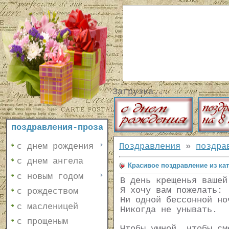
Загрузка...
поздравления-проза
с днем рождения
Поздравления
»
поздра
с днем ангела
Красивое поздравление из ка
с новым годом
В день крещенья вашей
Я хочу вам пожелать:
с рождеством
Ни одной бессонной но
с масленицей
Никогда не унывать.
с прощеным
Чтобы умной, чтобы см