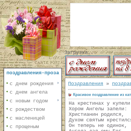
Загрузка...
поздравления-проза
с днем рождения
Поздравления
»
поздра
с днем ангела
Красивое поздравление из ка
с новым годом
На крестинах у купели
Хором Ангелы запели:
с рождеством
Христианин родился,
с масленицей
Духом святым крестилс
Он теперь не одинок,
с прощеным