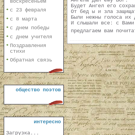
Ангела дал ему Бог.
воскресеньем
Будет Ангел его сохра
с 23 февраля
От бед ы и зла защища
Были нежны голоса их 
с 8 марта
И слышали все: с Вами
с днем победы
предлагаем вам почит
с днем учителя
Поздравления
стихи
Обратная связь
общество поэтов
интересно
Загрузка...