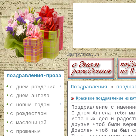
Загрузка...
поздравления-проза
с днем рождения
Поздравления
»
поздра
с днем ангела
Красивое поздравление из ка
с новым годом
Поздравление с именин
С днем Ангела тебя мы
с рождеством
Успешных дел и радост
с масленицей
Друзья чтоб были верн
Доволен чтоб ты был с
с прощеным