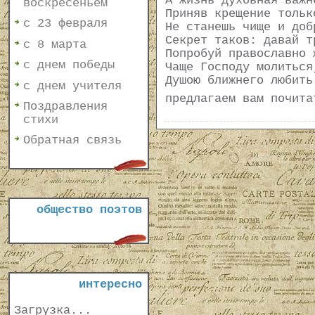
А жизнь духовная важн
воскресеньем
Приняв крещение тольк
с 23 февраля
Не станешь чище и доб
Секрет таков: давай т
с 8 марта
Попробуй православно 
с днем победы
Чаще Господу молиться
Душою ближнего любить
с днем учителя
предлагаем вам почит
Поздравления
стихи
Обратная связь
общество поэтов
интересно
Загрузка...