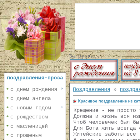
Загрузка...
поздравления-проза
с днем рождения
Поздравления
»
поздра
с днем ангела
Красивое поздравление из ка
с новым годом
Крещение - не просто 
Должна и жизнь вся из
с рождеством
Чтоб человечек был бы
с масленицей
Для Бога жить всегда 
Житейские заботы все 
с прощеным