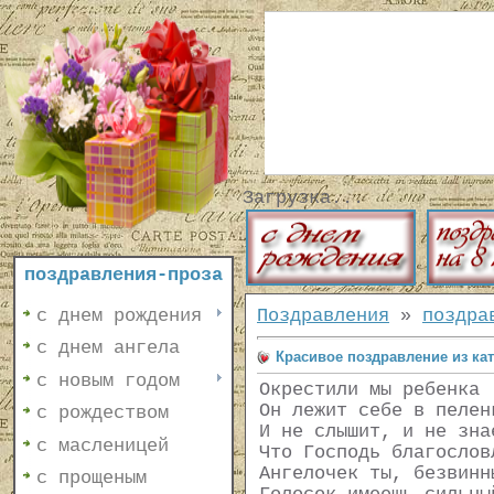
Загрузка...
поздравления-проза
с днем рождения
Поздравления
»
поздра
с днем ангела
Красивое поздравление из ка
с новым годом
Окрестили мы ребенка
Он лежит себе в пелен
с рождеством
И не слышит, и не зна
с масленицей
Что Господь благослов
Ангелочек ты, безвинн
с прощеным