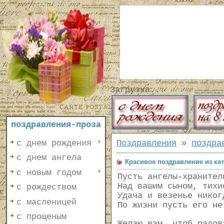
Загрузка...
поздравления-проза
с днем рождения
Поздравления
»
поздра
с днем ангела
Красивое поздравление из ка
с новым годом
Пусть ангелы-хранител
Над вашим сыном, тихи
с рождеством
Удача и везенье никог
с масленицей
По жизни пусть его не
с прощеным
Желаю вам, чтоб радов