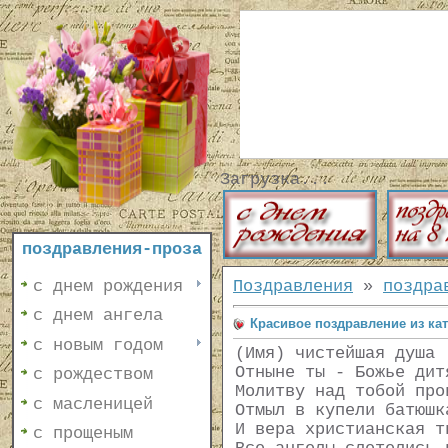
Загрузка...
поздравления-проза
с днем рождения
Поздравления
»
поздра
с днем ангела
Красивое поздравление из ка
с новым годом
(Имя) чистейшая душа
Отныне ты - Божье дит
с рождеством
Молитву над тобой про
с масленицей
Отмыл в купели батюшк
И вера христианская т
с прощеным