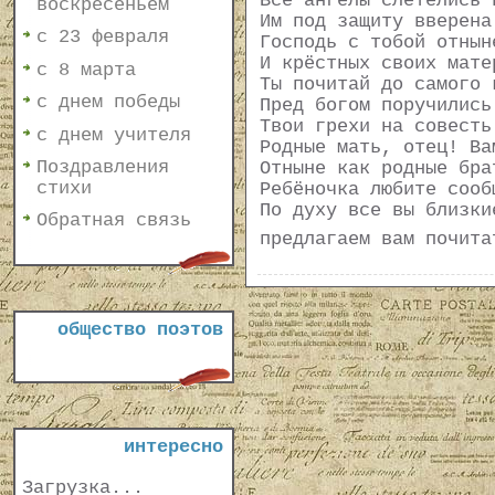
Все ангелы слетелись 
воскресеньем
Им под защиту вверена
с 23 февраля
Господь с тобой отнын
И крёстных своих мате
с 8 марта
Ты почитай до самого 
с днем победы
Пред богом поручились
Твои грехи на совесть
с днем учителя
Родные мать, отец! Ва
Поздравления
Отныне как родные бра
стихи
Ребёночка любите сооб
По духу все вы близки
Обратная связь
предлагаем вам почит
общество поэтов
интересно
Загрузка...