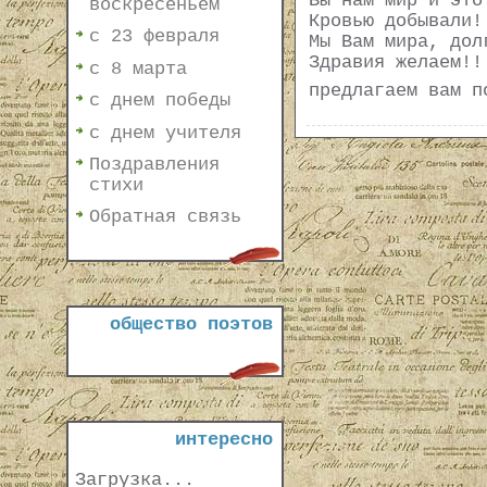
Вы нам мир и это
воскресеньем
Кровью добывали!
с 23 февраля
Мы Вам мира, дол
Здравия желаем!!
с 8 марта
предлагаем вам п
с днем победы
с днем учителя
Поздравления
стихи
Обратная связь
общество поэтов
интересно
Загрузка...