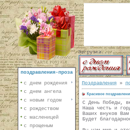
Загрузка...
поздравления-проза
с днем рождения
Поздравления
»
п
с днем ангела
Красивое поздравлени
с новым годом
С День Победы, в
Наша честь и гор
с рождеством
Ваших внуков Вам
с масленицей
Будет благодарно
с прощеным