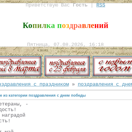
Приветствую Вас
Гость
|
RSS
Ко
пил
ка п
оз
дра
вле
ний
Пятница, 07.08.2026, 16:18
оздравления с праздником
»
поздравления с дне
е из категории поздравления с днем победы
етераны, -
дость!
 наградой
сть!