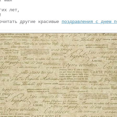
т май
гих лет,
!
очитать другие красивые
поздравления с днем п