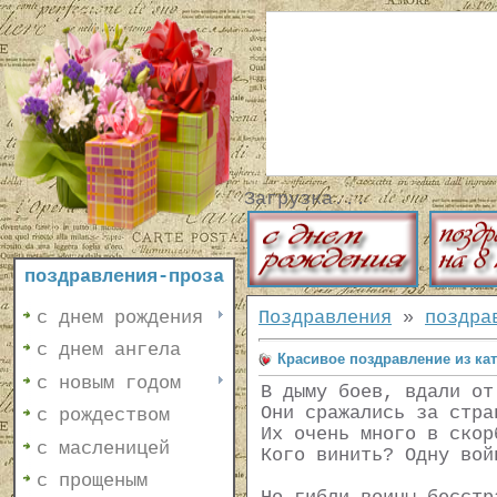
Загрузка...
поздравления-проза
с днем рождения
Поздравления
»
поздра
с днем ангела
Красивое поздравление из ка
с новым годом
В дыму боев, вдали от
Они сражались за стра
с рождеством
Их очень много в скор
с масленицей
Кого винить? Одну вой
с прощеным