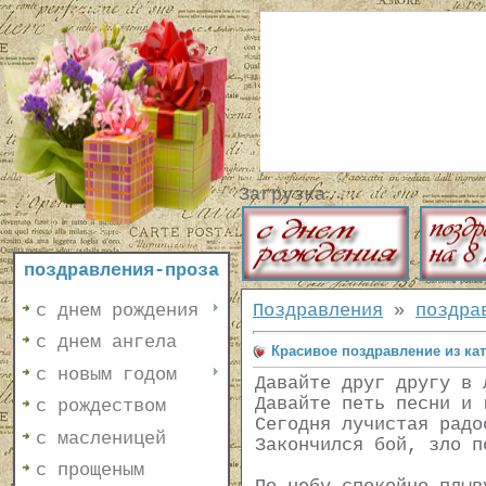
Загрузка...
поздравления-проза
с днем рождения
Поздравления
»
поздра
с днем ангела
Красивое поздравление из ка
с новым годом
Давайте друг другу в 
Давайте петь песни и 
с рождеством
Сегодня лучистая радо
с масленицей
Закончился бой, зло п
с прощеным