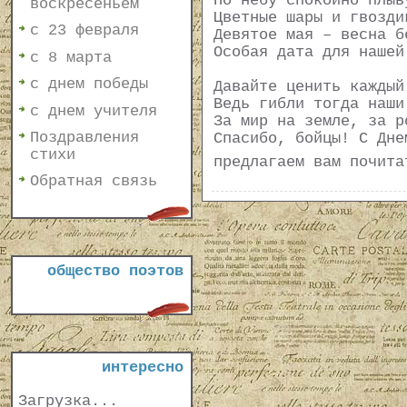
По небу спокойно плыв
воскресеньем
Цветные шары и гвозди
с 23 февраля
Девятое мая – весна б
Особая дата для нашей
с 8 марта
с днем победы
Давайте ценить каждый
Ведь гибли тогда наши
с днем учителя
За мир на земле, за р
Поздравления
Спасибо, бойцы! С Дне
стихи
предлагаем вам почит
Обратная связь
общество поэтов
интересно
Загрузка...