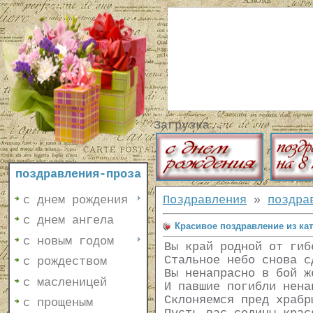
Загрузка...
поздравления-проза
с днем рождения
Поздравления
»
поздра
с днем ангела
Красивое поздравление из ка
с новым годом
Вы край родной от гиб
Стальное небо снова с
с рождеством
Вы ненапрасно в бой ж
с масленицей
И павшие погибли нена
Склоняемся пред храбр
с прощеным