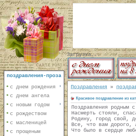
Загрузка...
поздравления-проза
с днем рождения
Поздравления
»
поздра
с днем ангела
Красивое поздравление из ка
с новым годом
Поздравления родным с
Насмерть стояли, спас
с рождеством
Родину, город свой, д
с масленицей
Все, что вам дорого, 
Что было в сердце люб
с прощеным