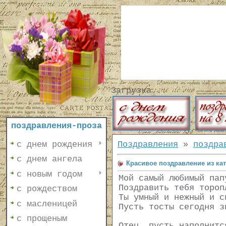
Загрузка...
поздравления-проза
с днем рождения
Поздравления
»
поздра
с днем ангела
Красивое поздравление из ка
с новым годом
Мой самый любимый пап
Поздравить тебя тороп
с рождеством
Ты умный и нежный и с
с масленицей
Пусть тосты сегодня з
с прощеным
Отец, пусть наполнитс